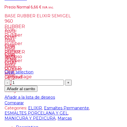
Precio Normal
6,66
€
IVA inc.
BASE RUBBER ELIXIR SEMIGEL
960
RUBBER
1036
BASE
Rubber
COAT
1037
Base
Rubber
Coat
1038
Base
blanco
RUBBER
Coat
1039
lechoso
BASE
PINK
Rubber
COAT
1040
Base
COVER
Rubber
Coat
Clear selection
Base
camouflage
Cantidad:
Coat
extra
Añadir al carrito
milky
Añadir a la lista de deseos
Comparar
Categories:
ELIXIR
,
Esmaltes Permanente
,
ESMALTES PORCELANA Y GEL
,
MANICURA Y PEDICURA
,
Marcas