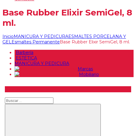
Base Rubber Elixir SemiGel, 8
ml.
Inicio
MANICURA Y PEDICURA
ESMALTES PORCELANA Y
GEL
Esmaltes Permanente
Base Rubber Elixir SemiGel, 8 ml.
Barbería
ESTÉTICA
MANICURA Y PEDICURA
Marcas
Mobiliario
Buscar producto
Buscar
Buscar