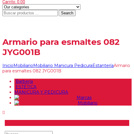
Carrito:
0.00
Search
Menu
≡
Armario para esmaltes 082
JYG001B
Inicio
Mobiliario
Mobiliario Manicura Pedicura
Estantería
Armario
para esmaltes 082 JYG001B
Barbería
ESTÉTICA
MANICURA Y PEDICURA
Marcas
Mobiliario
Buscar producto
Buscar