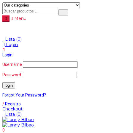
Menu
Menu
≡
Lista
(0)
Login
Login
Username
Password
Forgot Your Password?
/
Registro
Checkout
Lista
(0)
0