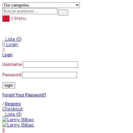
Menu
Menu
≡
Lista
(0)
Login
Login
Username
Password
Forgot Your Password?
/
Registro
Checkout
Lista
(0)
0