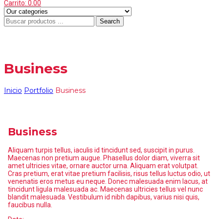
Carrito:
0.00
Search
Menu
≡
Business
Inicio
Portfolio
Business
Business
Aliquam turpis tellus, iaculis id tincidunt sed, suscipit in purus.
Maecenas non pretium augue. Phasellus dolor diam, viverra sit
amet ultricies vitae, ornare auctor urna. Aliquam erat volutpat.
Cras pretium, erat vitae pretium facilisis, risus tellus luctus odio, ut
venenatis eros metus eu neque. Donec malesuada enim lacus, at
tincidunt ligula malesuada ac. Maecenas ultricies tellus vel nunc
blandit malesuada. Vestibulum id nibh dapibus, varius nisi quis,
faucibus nulla.