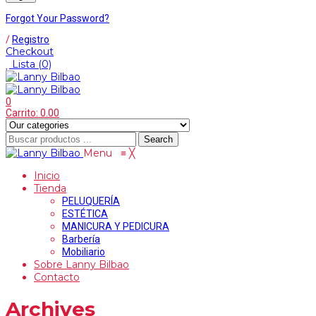
Forgot Your Password?
/
Registro
Checkout
Lista
(0)
0
Carrito:
0.00
Search
Menu
≡
╳
Inicio
Tienda
PELUQUERÍA
ESTÉTICA
MANICURA Y PEDICURA
Barbería
Mobiliario
Sobre Lanny Bilbao
Contacto
Archives