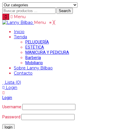
Search
Menu
Menu
≡
╳
Inicio
Tienda
PELUQUERÍA
ESTÉTICA
MANICURA Y PEDICURA
Barbería
Mobiliario
Sobre Lanny Bilbao
Contacto
Lista
(0)
Login
Login
Username
Password