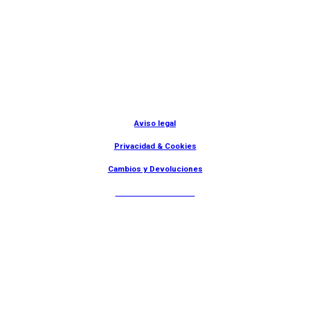
© Lanny Bilbao
Aviso legal
Privacidad & Cookies
Cambios y Devoluciones
Web: OD Multimedia