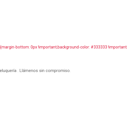
argin-bottom: 0px !important;background-color: #333333 !important;
peluquería . Llámenos sin compromiso.