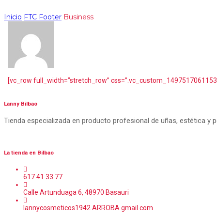
Inicio
FTC Footer
Business
[vc_row full_width=”stretch_row” css=”.vc_custom_1497517061153{m
Lanny Bilbao
Tienda especializada en producto profesional de uñas, estética y 
La tienda en Bilbao
617 41 33 77
Calle Artunduaga 6, 48970 Basauri
lannycosmeticos1942 ARROBA gmail.com