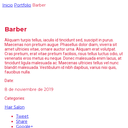
Inicio
Portfolio
Barber
Barber
Aliquam turpis tellus, iaculis id tincidunt sed, suscipit in purus.
Maecenas non pretium augue. Phasellus dolor diam, viverra sit
amet ultricies vitae, ornare auctor urna. Aliquam erat volutpat.
Cras pretium, erat vitae pretium facilisis, risus tellus luctus odio, ut
venenatis eros metus eu neque. Donec malesuada enim lacus, at
tincidunt ligula malesuada ac. Maecenas ultricies tellus vel nunc
blandit malesuada. Vestibulum id nibh dapibus, varius nisi quis,
faucibus nulla.
Date:
8 de noviembre de 2019
Categories:
Hair Salon
Tweet
Share
Google+