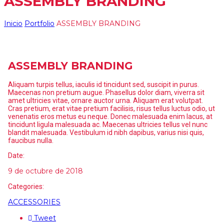
ASSEMBLY BRANDING
Inicio
Portfolio
ASSEMBLY BRANDING
ASSEMBLY BRANDING
Aliquam turpis tellus, iaculis id tincidunt sed, suscipit in purus.
Maecenas non pretium augue. Phasellus dolor diam, viverra sit
amet ultricies vitae, ornare auctor urna. Aliquam erat volutpat.
Cras pretium, erat vitae pretium facilisis, risus tellus luctus odio, ut
venenatis eros metus eu neque. Donec malesuada enim lacus, at
tincidunt ligula malesuada ac. Maecenas ultricies tellus vel nunc
blandit malesuada. Vestibulum id nibh dapibus, varius nisi quis,
faucibus nulla.
Date:
9 de octubre de 2018
Categories:
ACCESSORIES
Tweet