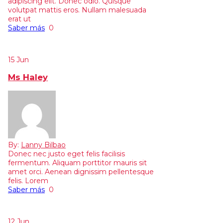
adipiscing elit. Donec odio. Quisque
volutpat mattis eros. Nullam malesuada
erat ut
Saber más
0
15
Jun
Ms Haley
By:
Lanny Bilbao
Donec nec justo eget felis facilisis
fermentum. Aliquam porttitor mauris sit
amet orci. Aenean dignissim pellentesque
felis. Lorem
Saber más
0
12
Jun