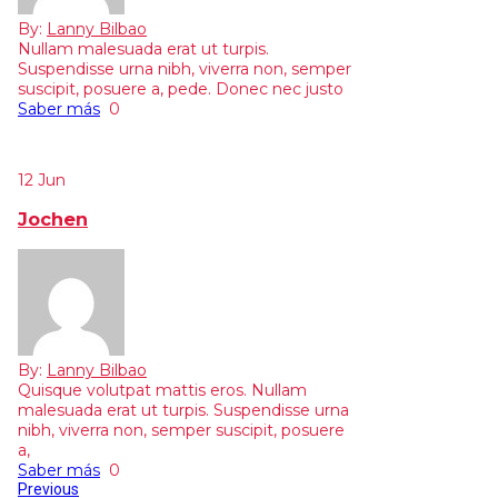
By:
Lanny Bilbao
Nullam malesuada erat ut turpis.
Suspendisse urna nibh, viverra non, semper
suscipit, posuere a, pede. Donec nec justo
Saber más
0
12
Jun
Jochen
By:
Lanny Bilbao
Quisque volutpat mattis eros. Nullam
malesuada erat ut turpis. Suspendisse urna
nibh, viverra non, semper suscipit, posuere
a,
Saber más
0
Navegación
Previous
Previous