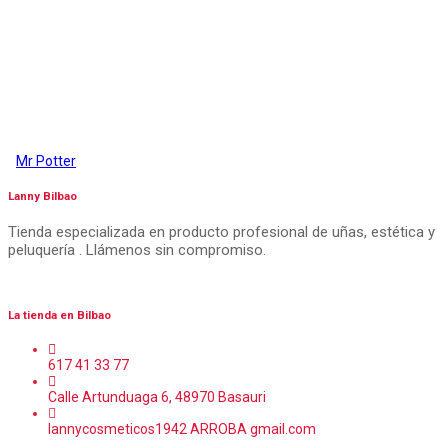
Post
de
entradas
Mr Potter
Lanny Bilbao
Tienda especializada en producto profesional de uñas, estética y
peluquería . Llámenos sin compromiso.
La tienda en Bilbao
617 41 33 77
Calle Artunduaga 6, 48970 Basauri
lannycosmeticos1942 ARROBA gmail.com