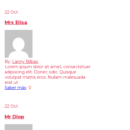
22
Oct
Mrs Elisa
By:
Lanny Bilbao
Lorem ipsum dolor sit amet, consectetuer
adipiscing elit. Donec odio. Quisque
volutpat mattis eros. Nullam malesuada
erat ut
Saber más
0
22
Oct
Mr Diop